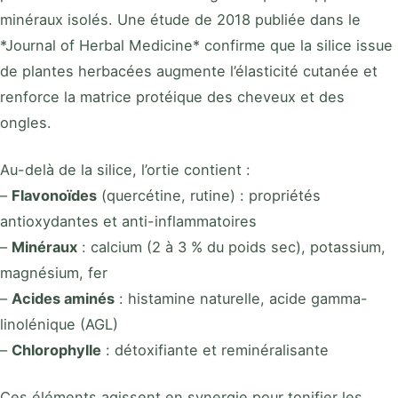
minéraux isolés. Une étude de 2018 publiée dans le
*Journal of Herbal Medicine* confirme que la silice issue
de plantes herbacées augmente l’élasticité cutanée et
renforce la matrice protéique des cheveux et des
ongles.
Au-delà de la silice, l’ortie contient :
–
Flavonoïdes
(quercétine, rutine) : propriétés
antioxydantes et anti-inflammatoires
–
Minéraux
: calcium (2 à 3 % du poids sec), potassium,
magnésium, fer
–
Acides aminés
: histamine naturelle, acide gamma-
linolénique (AGL)
–
Chlorophylle
: détoxifiante et reminéralisante
Ces éléments agissent en synergie pour tonifier les