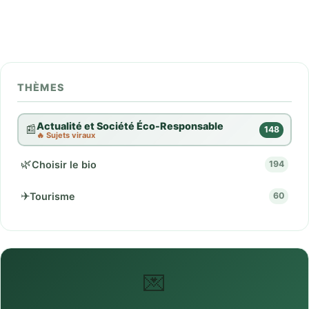
THÈMES
Actualité et Société Éco-Responsable
📰
148
🔥 Sujets viraux
🌿
Choisir le bio
194
✈️
Tourisme
60
💌