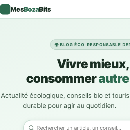
Mes
Boza
Bits
🌿
🌍 BLOG ÉCO-RESPONSABLE DEP
Rechercher
Vivre mieux,
consommer
autr
Actualité écologique, conseils bio et touri
durable pour agir au quotidien.