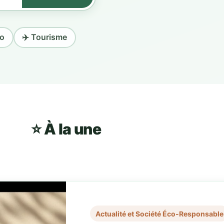
io
✈️ Tourisme
⭐ À la une
Actualité et Société Éco-Responsable