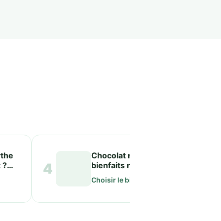
ythe
Chocolat noir 70% :
 ?
4
bienfaits réels et
5
ique
portion idéale
Choisir le bio