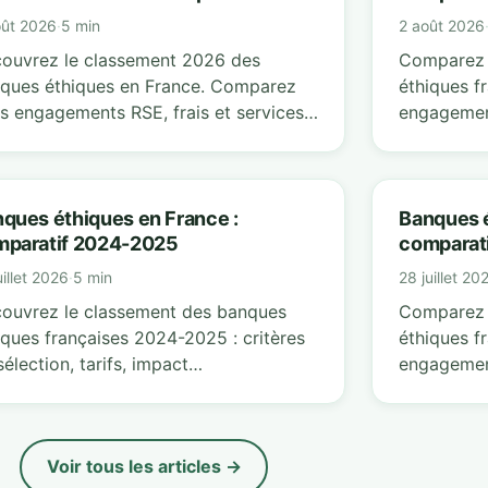
oût 2026
·
5 min
2 août 2026
ouvrez le classement 2026 des
Comparez 
ques éthiques en France. Comparez
éthiques fr
rs engagements RSE, frais et services
engagemen
r choisir…
Économise
banqu
ques éthiques en France :
Banques é
mparatif 2024-2025
comparat
uillet 2026
·
5 min
28 juillet 20
ouvrez le classement des banques
Comparez 
iques françaises 2024-2025 : critères
éthiques fr
sélection, tarifs, impact
engagemen
ironnemental et économies réali
Économise
critè
Voir tous les articles →