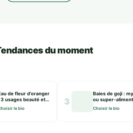
Tendances du moment
Eau de fleur d’oranger
Baies de goji : m
: 3 usages beauté et
3
ou super-aliment
cuisine à connaître
Analyse scientif
hoisir le bio
Choisir le bio