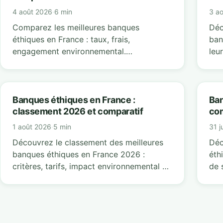
4 août 2026
·
6 min
3 a
Comparez les meilleures banques
Déc
éthiques en France : taux, frais,
ban
engagement environnemental.
leu
Économisez jusqu'à 300€/an avec nos
pou
crit
Banques éthiques en France :
Ban
classement 2026 et comparatif
co
1 août 2026
·
5 min
31 j
Découvrez le classement des meilleures
Déc
banques éthiques en France 2026 :
éth
critères, tarifs, impact environnemental et
de 
économies réa
env