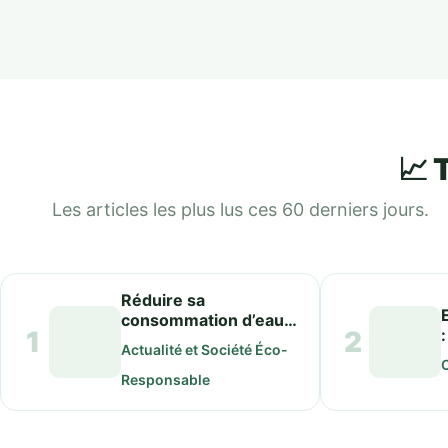
📈 
Les articles les plus lus ces 60 derniers jours.
Réduire sa
consommation d’eau
1
2
en cas de chaleur : 7
Actualité et Société Éco-
gestes simples
C
Responsable