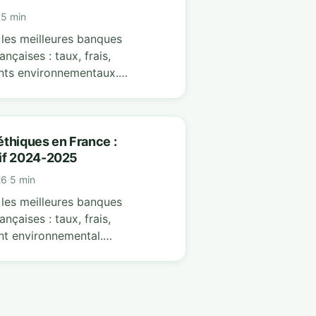
·
5 min
les meilleures banques
ançaises : taux, frais,
ts environnementaux.
z jusqu'à 150€/an avec une
thiques en France :
if 2024-2025
26
·
5 min
les meilleures banques
ançaises : taux, frais,
t environnemental.
z jusqu'à 200€/an avec nos