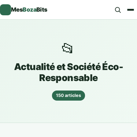
🌿
Mes
Boza
Bits
📂
Rechercher
Actualité et Société Éco-
Responsable
150 articles