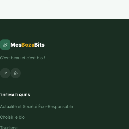
Mes
Boza
Bits
🌿
C'est beau et c'est bio !
📌
👍
THÉMATIQUES
Actualité et Société Éco-Responsable
Choisir le bio
Tourisme